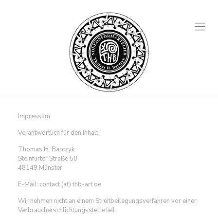
Impressum
Verantwortlich für den Inhalt:
Thomas H. Barczyk
Steinfurter Straße 50
48149 Münster
E-Mail: contact (at) thb-art.de
Wir nehmen nicht an einem Streitbeilegungsverfahren vor einer
Verbraucherschlichtungsstelle teil.